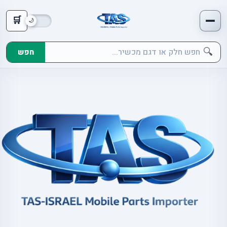
🛒
🔍
חפש