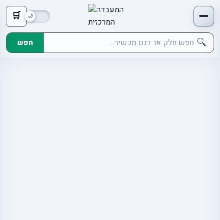
🛒
🔍
חפש