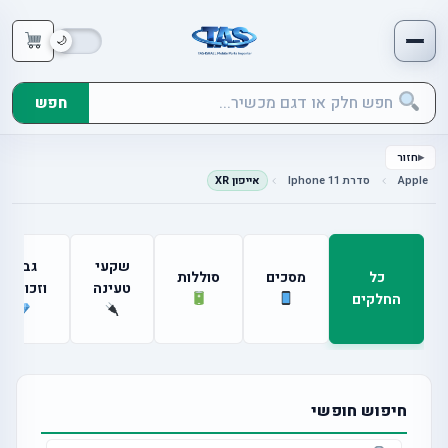
חפש
חזור
Apple
סדרת Iphone 11
אייפון XR
שקעי
גבים
כל
מסכים
סוללות
טעינה
וזכוכיות
החלקים
חיפוש חופשי