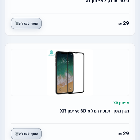
כיסוי ארנק לאייפון Xr
29
הוסף לעגלה
אייפון XR
מגן מסך זכוכית מלא 6D אייפון XR
29
הוסף לעגלה