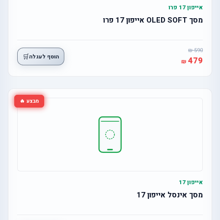
אייפון 17 פרו
מסך OLED SOFT אייפון 17 פרו
590
🛒
הוסף לעגלה
479
מבצע 🔥
אייפון 17
מסך אינסל אייפון 17