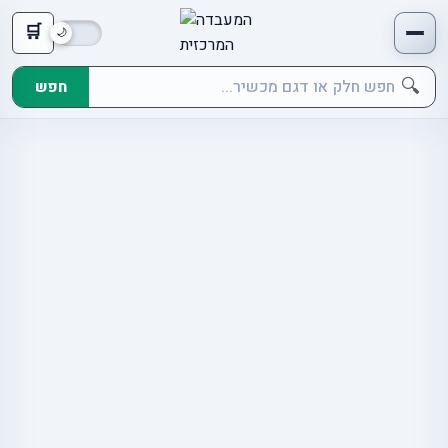
🛒
🔍
חפש