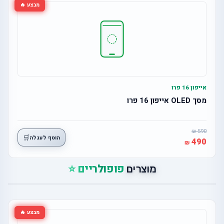
מבצע 🔥
אייפון 16 פרו
מסך OLED אייפון 16 פרו
590
🛒
הוסף לעגלה
490
פופולריים ⭐
מוצרים
מבצע 🔥