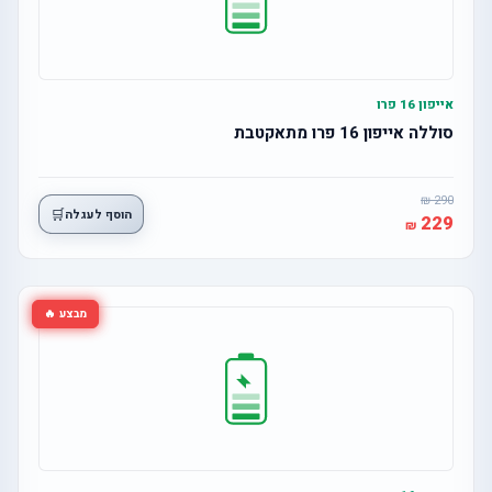
אייפון 16 פרו
סוללה אייפון 16 פרו מתאקטבת
290
🛒
הוסף לעגלה
229
מבצע 🔥