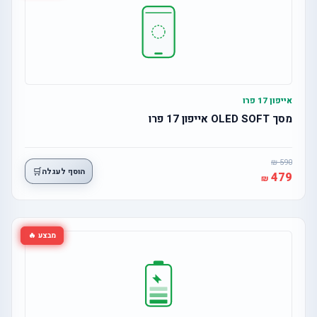
אייפון 17 פרו
מסך OLED SOFT אייפון 17 פרו
590
🛒
הוסף לעגלה
479
מבצע 🔥