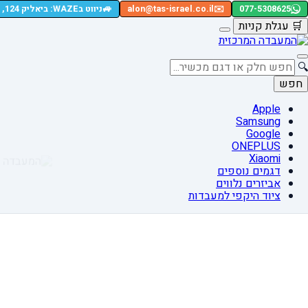
🚙
077-5308625
✉️
alon@tas-israel.co.il
ניווט בWAZE: ביאליק 124, רמת גן
🛒
עגלת קניות
🔍
חפש
Apple
Samsung
Google
ONEPLUS
Xiaomi
דגמים נוספים
אביזרים נלווים
ציוד היקפי למעבדות