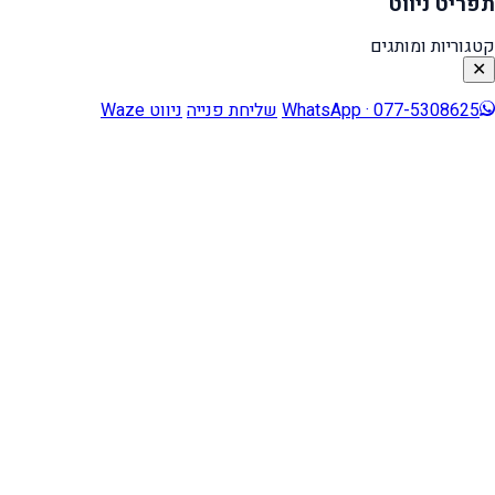
תפריט ניווט
קטגוריות ומותגים
✕
WhatsApp · 077-5308625
שליחת פנייה
ניווט Waze