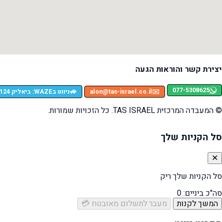
יצירת קשר והוראות הגעה
077-5308625
🚙
✉️
alon@tas-israel.co.il
ניווט בWAZE: ביאליק 124, רמת גן
© המעבדה המרכזית TAS ISRAEL. כל הזכויות שמורות.
סל הקניות שלך
✕
סל הקניות שלך ריק
סה"כ ביניים:
0
המשך לקנות
מעבר לתשלום מאובטח 💳