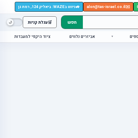
🚙
✉️
alon@tas-israel.co.il
ניווט בWAZE: ביאליק 124, רמת גן
חפש
🛒
עגלת קניות
ספים
אביזרים נלווים
ציוד היקפי למעבדות