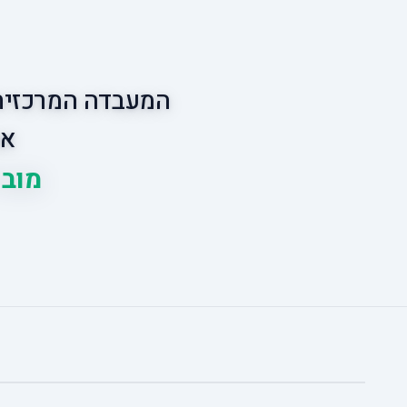
המעבדה המרכזית 
אס
מוביל