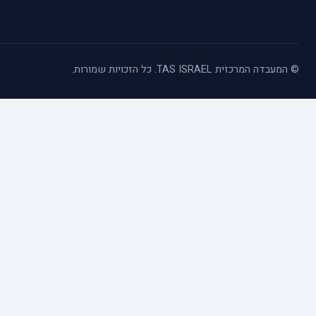
© המעבדה המרכזית TAS ISRAEL. כל הזכויות שמורות.
כלי נגישות
הגדל טקסט
הקטן טקסט
גווני אפור
ניגודיות גבוהה
הדגשת קישורים
פונט קריא
סמן גדול
סמן שחור
ניגודיות הפוכה
רקע בהיר