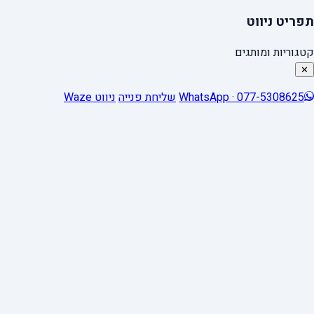
תפריט ניווט
קטגוריות ומותגים
✕
WhatsApp · 077-5308625
שליחת פנייה
ניווט Waze