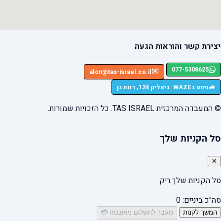
יצירת קשר והוראות הגעה
077-5308625
✉️
alon@tas-israel.co.il
🚙
ניווט בWAZE: ביאליק 124, רמת גן
© המעבדה המרכזית TAS ISRAEL. כל הזכויות שמורות.
סל הקניות שלך
✕
סל הקניות שלך ריק
סה"כ ביניים:
0
המשך לקנות
מעבר לתשלום מאובטח 💳