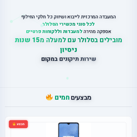
המעבדה המרכזית לייבוא ושיווק כל חלקי החילוף
לכל סוגי מכשירי הסלולר
אספקה מהירה
למעבדות וללקוחות פרטיים
מובילים בסלולר עם למעלה מ
15 שנות
ניסיון
ש
י
ר
ו
ת
ת
י
ק
ו
נ
י
ם
ב
מ
ק
ו
ם
חמים
מבצעים
מבצע