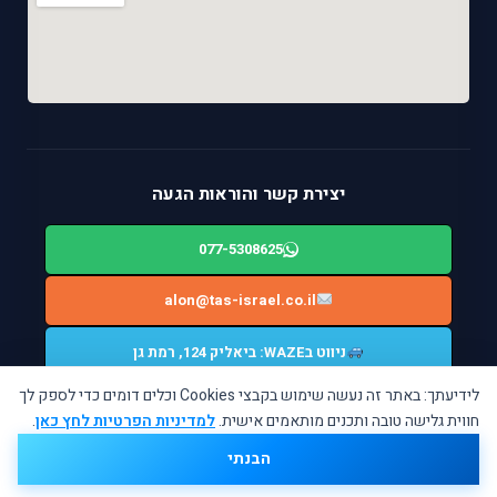
יצירת קשר והוראות הגעה
077-5308625
alon@tas-israel.co.il
ניווט בWAZE: ביאליק 124, רמת גן
לידיעתך: באתר זה נעשה שימוש בקבצי Cookies וכלים דומים כדי לספק לך
חווית גלישה טובה ותכנים מותאמים אישית.
למדיניות הפרטיות לחץ כאן
.
© המעבדה המרכזית TAS ISRAEL. כל הזכויות שמורות.
הבנתי