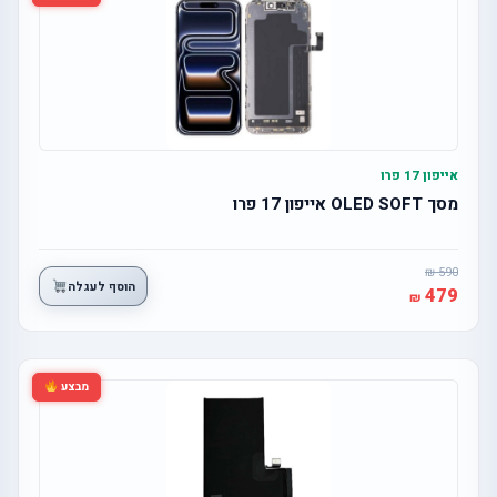
אייפון 17 פרו
מסך OLED SOFT אייפון 17 פרו
590
הוסף לעגלה
479
מבצע