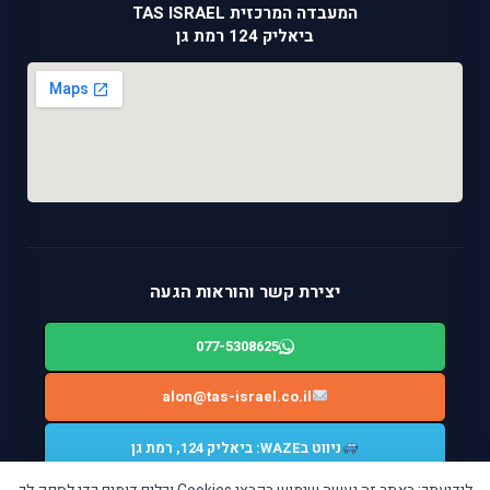
המעבדה המרכזית TAS ISRAEL
ביאליק 124 רמת גן
יצירת קשר והוראות הגעה
077-5308625
alon@tas-israel.co.il
ניווט בWAZE: ביאליק 124, רמת גן