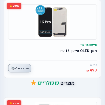
מבצע
אייפון 16 פרו
מסך OLED אייפון 16 פרו
590
הוסף לעגלה
490
פופולריים
מוצרים
מבצע