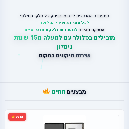
המעבדה המרכזית לייבוא ושיווק כל חלקי החילוף
לכל סוגי מכשירי הסלולר
אספקה מהירה
למעבדות וללקוחות פרטיים
מובילים בסלולר עם למעלה מ
15 שנות
ניסיון
ש
י
ר
ו
ת
ת
י
ק
ו
נ
י
ם
ב
מ
ק
ו
ם
חמים
מבצעים
מבצע