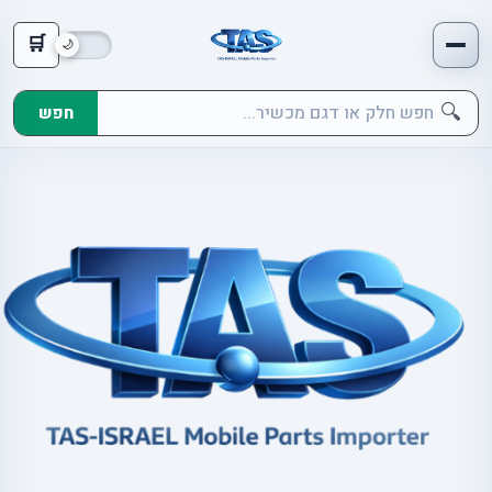
🛒
🔍
חפש