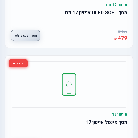
אייפון 17 פרו
מסך OLED SOFT אייפון 17 פרו
590
🛒
הוסף לעגלה
479
מבצע 🔥
אייפון 17
מסך אינסל אייפון 17