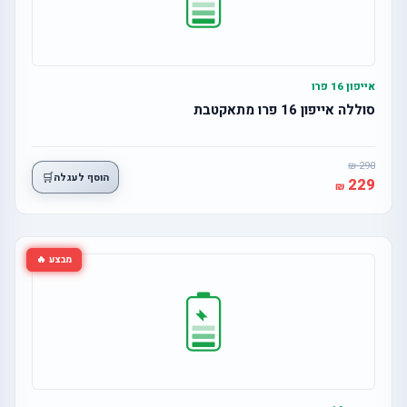
אייפון 16 פרו
סוללה אייפון 16 פרו מתאקטבת
290
🛒
הוסף לעגלה
229
מבצע 🔥