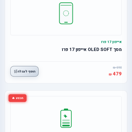
אייפון 17 פרו
מסך OLED SOFT אייפון 17 פרו
590
🛒
הוסף לעגלה
479
מבצע 🔥