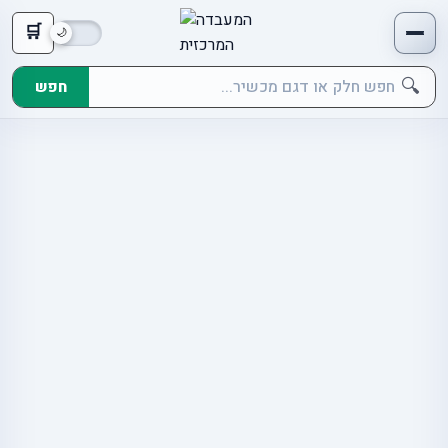
🛒
🔍
חפש