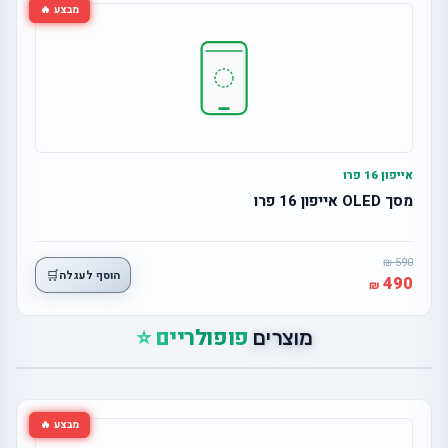
מבצע 🔥
אייפון 16 פרו
מסך OLED אייפון 16 פרו
590
🛒
הוסף לעגלה
490
פופולריים ⭐
מוצרים
מבצע 🔥