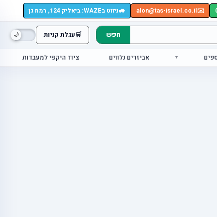
🚙
✉️
alon@tas-israel.co.il
ניווט בWAZE: ביאליק 124, רמת גן
חפש
🛒
עגלת קניות
ספים
אביזרים נלווים
ציוד היקפי למעבדות