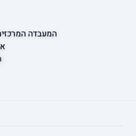
המעבדה המרכזית 
אס
מ