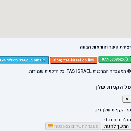
יצירת קשר והוראות הגעה
077-5308625
ניווט בWAZE: ביאליק 124, רמת גן
alon@tas-israel.co.il
© המעבדה המרכזית TAS ISRAEL. כל הזכויות שמורות.
סל הקניות שלך
✕
סל הקניות שלך ריק
סה"כ ביניים:
0
המשך לקנות
מעבר לתשלום מאובטח