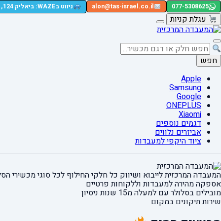
077-5308625
alon@tas-israel.co.il
ניווט בWAZE: ביאליק 124, רמת גן
עגלת קניות
חפש
Apple
Samsung
Google
ONEPLUS
Xiaomi
דגמים נוספים
אביזרים נלווים
ציוד היקפי למעבדות
המעבדה המרכזית לייבוא ושיווק כל חלקי החילוף
לכל סוגי מכשירי הסל
אספקה מהירה
למעבדות וללקוחות פרטיים
מובילים בסלולר עם למעלה מ15 שנות ניסיון
שירות תיקונים במקום