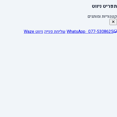
תפריט ניווט
קטגוריות ומותגים
✕
WhatsApp · 077-5308625
שליחת פנייה
ניווט Waze