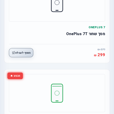
ONEPLUS 7
מסך שחור OnePlus 7T
379
🛒
הוסף לעגלה
299
מבצע 🔥