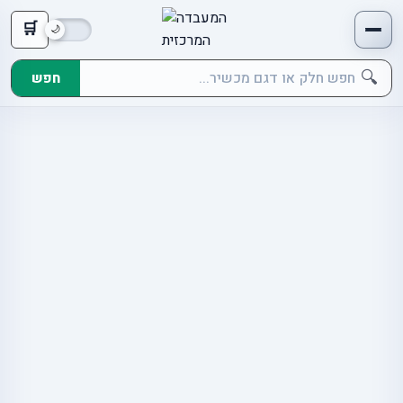
🛒
🔍
חפש