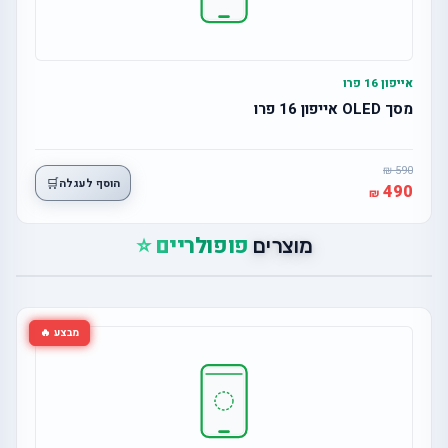
אייפון 16 פרו
מסך OLED אייפון 16 פרו
590
🛒
הוסף לעגלה
490
פופולריים ⭐
מוצרים
מבצע 🔥