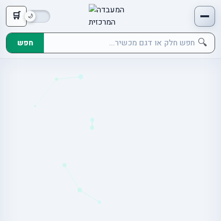
🛒
🔍
חפש