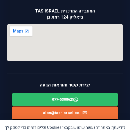
המעבדה המרכזית TAS ISRAEL
ביאליק 124 רמת גן
יצירת קשר והוראות הגעה
077-5308625
alon@tas-israel.co.il
✉️
🚙
ניווט בWAZE: ביאליק 124, רמת גן
לידיעתך: באתר זה נעשה שימוש בקבצי Cookies וכלים דומים כדי לספק לך