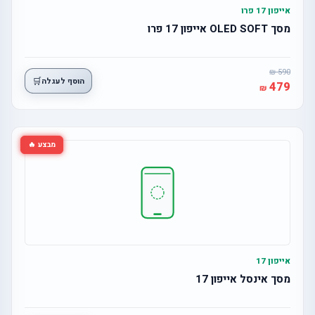
אייפון 17 פרו
מסך OLED SOFT אייפון 17 פרו
590
🛒
הוסף לעגלה
479
מבצע 🔥
אייפון 17
מסך אינסל אייפון 17