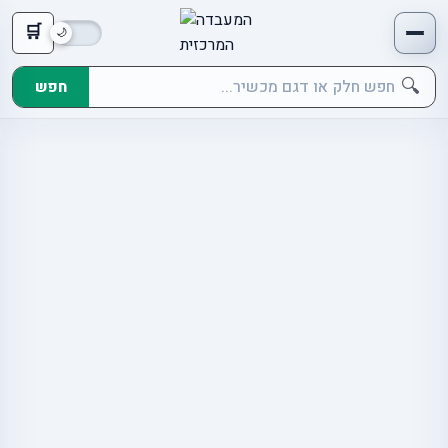
🛒
🔍
חפש