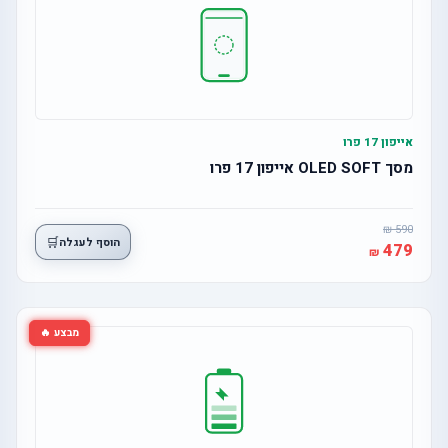
אייפון 17 פרו
מסך OLED SOFT אייפון 17 פרו
590
🛒
הוסף לעגלה
479
מבצע 🔥