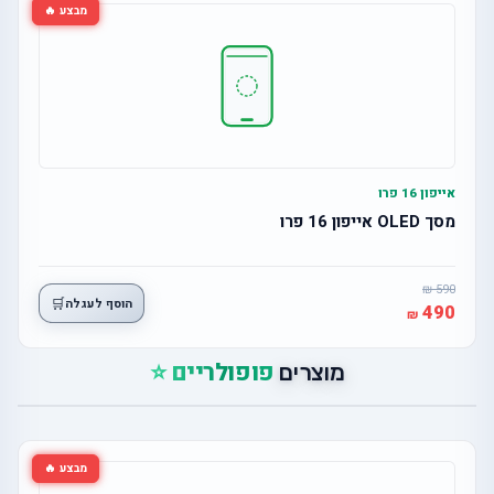
מבצע 🔥
אייפון 16 פרו
מסך OLED אייפון 16 פרו
590
🛒
הוסף לעגלה
490
פופולריים ⭐
מוצרים
מבצע 🔥