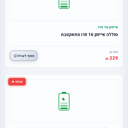
אייפון 16 פרו
סוללה אייפון 16 פרו מתאקטבת
290
🛒
הוסף לעגלה
229
מבצע 🔥