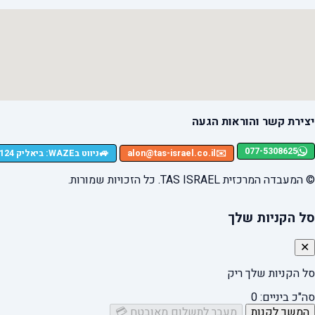
יצירת קשר והוראות הגעה
077-5308625
🚙
✉️
alon@tas-israel.co.il
ניווט בWAZE: ביאליק 124, רמת גן
© המעבדה המרכזית TAS ISRAEL. כל הזכויות שמורות.
סל הקניות שלך
✕
סל הקניות שלך ריק
סה"כ ביניים:
0
המשך לקנות
מעבר לתשלום מאובטח 💳