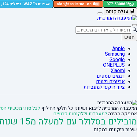
🚙
077-5308625
✉️
alon@tas-israel.co.il
ניווט בWAZE: ביאליק 124, רמת גן
🛒
עגלת קניות
🔍
חפש
Apple
Samsung
Google
ONEPLUS
Xiaomi
דגמים נוספים
אביזרים נלווים
ציוד היקפי למעבדות
המעבדה המרכזית לייבוא ושיווק כל חלקי החילוף
לכל סוגי מכשירי הסל
אספקה מהירה
למעבדות וללקוחות פרטיים
מובילים בסלולר עם למעלה מ15 שנות ניסיון
שירות תיקונים במקום