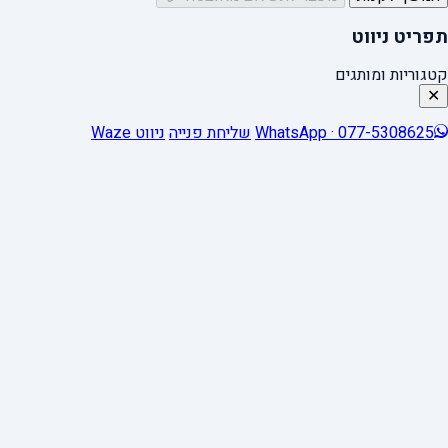
תפריט ניווט
קטגוריות ומותגים
✕
WhatsApp · 077-5308625
שליחת פנייה
ניווט Waze
0