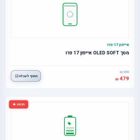
אייפון 17 פרו
מסך OLED SOFT אייפון 17 פרו
590
🛒
הוסף לעגלה
479
מבצע 🔥