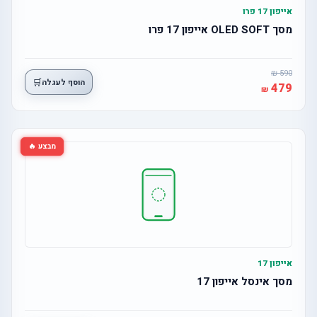
אייפון 17 פרו
מסך OLED SOFT אייפון 17 פרו
590
🛒
הוסף לעגלה
479
מבצע 🔥
אייפון 17
מסך אינסל אייפון 17