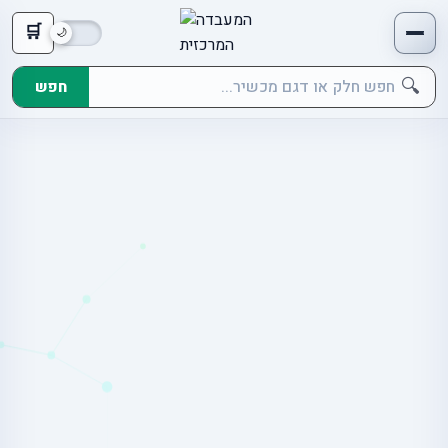
🛒
🔍
חפש