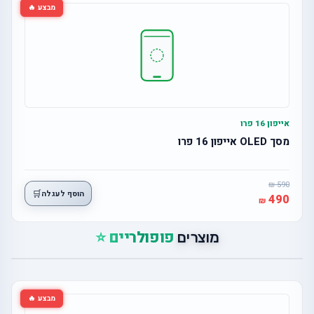
מבצע 🔥
אייפון 16 פרו
מסך OLED אייפון 16 פרו
590
🛒
הוסף לעגלה
490
פופולריים ⭐
מוצרים
מבצע 🔥