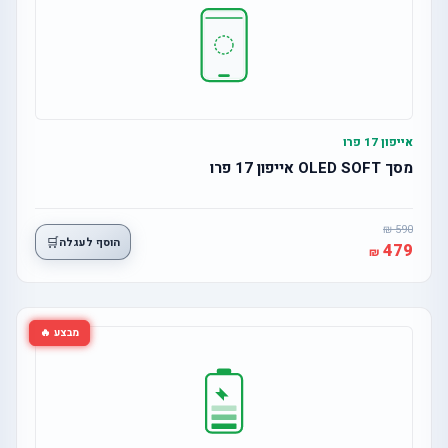
אייפון 17 פרו
מסך OLED SOFT אייפון 17 פרו
590
🛒
הוסף לעגלה
479
מבצע 🔥