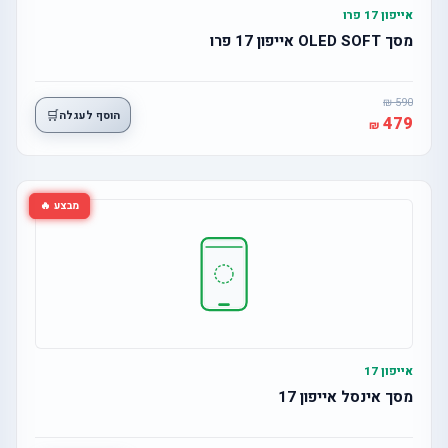
אייפון 17 פרו
מסך OLED SOFT אייפון 17 פרו
590
🛒
הוסף לעגלה
479
מבצע 🔥
אייפון 17
מסך אינסל אייפון 17