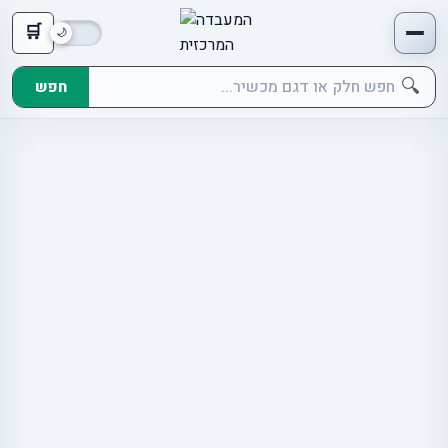
🛒
🔍
חפש