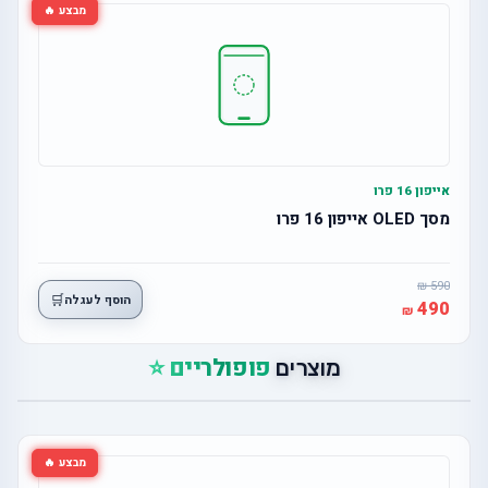
מבצע 🔥
אייפון 16 פרו
מסך OLED אייפון 16 פרו
590
🛒
הוסף לעגלה
490
פופולריים ⭐
מוצרים
מבצע 🔥