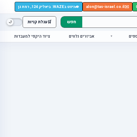
🚙
✉️
alon@tas-israel.co.il
ניווט בWAZE: ביאליק 124, רמת גן
חפש
🛒
עגלת קניות
ספים
אביזרים נלווים
ציוד היקפי למעבדות