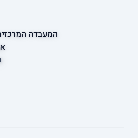
המעבדה המרכזית 
אס
מ