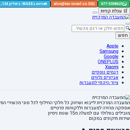
🚙
077-5308625
✉️
alon@tas-israel.co.il
ניווט בWAZE: ביאליק 124, רמת גן
🛒
עגלת קניות
🔍
חפש
Apple
Samsung
Google
ONEPLUS
Xiaomi
דגמים נוספים
אביזרים נלווים
ציוד היקפי למעבדות
המעבדה המרכזית לייבוא ושיווק כל חלקי החילוף
לכל סוגי מכשירי הסל
אספקה מהירה
למעבדות וללקוחות פרטיים
מובילים בסלולר עם למעלה מ15 שנות ניסיון
שירות תיקונים במקום