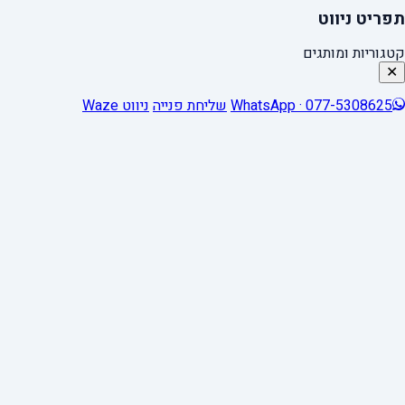
תפריט ניווט
קטגוריות ומותגים
✕
WhatsApp · 077-5308625
שליחת פנייה
ניווט Waze
0
Close cart