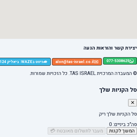
יצירת קשר והוראות הגעה
077-5308625
🚙
✉️
alon@tas-israel.co.il
ניווט בWAZE: ביאליק 124, רמת גן
© המעבדה המרכזית TAS ISRAEL. כל הזכויות שמורות.
סל הקניות שלך
✕
סל הקניות שלך ריק
סה"כ ביניים:
0
המשך לקנות
מעבר לתשלום מאובטח 💳