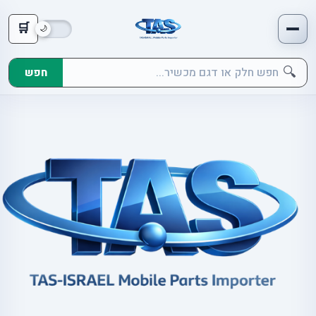
🛒
🔍
חפש