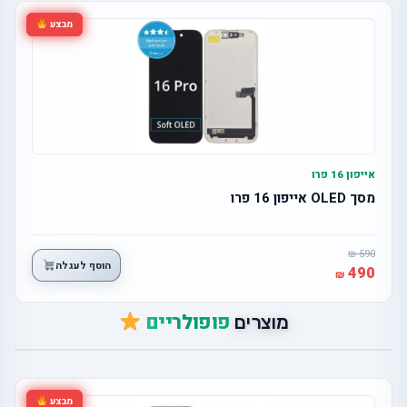
מבצע
אייפון 16 פרו
מסך OLED אייפון 16 פרו
590
הוסף לעגלה
490
פופולריים
מוצרים
מבצע