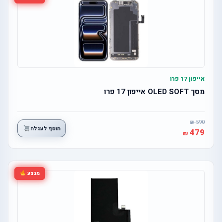
אייפון 17 פרו
מסך OLED SOFT אייפון 17 פרו
590
הוסף לעגלה
479
מבצע