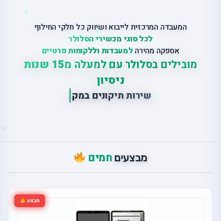
המעבדה המרכזית לייבוא ושיווק כל חלקי החילוף
לכל סוגי מכשירי הסלולר
אספקה מהירה
למעבדות וללקוחות פרטיים
מובילים בסלולר עם למעלה מ
15 שנות
ניסיון
|
ש
י
ר
ו
ת
ת
י
ק
ו
נ
י
ם
ב
מ
ק
ו
ם
חמים
מבצעים
מבצע