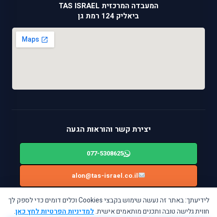
המעבדה המרכזית TAS ISRAEL
ביאליק 124 רמת גן
יצירת קשר והוראות הגעה
077-5308625
alon@tas-israel.co.il
ניווט בWAZE: ביאליק 124, רמת גן
לידיעתך: באתר זה נעשה שימוש בקבצי Cookies וכלים דומים כדי לספק לך
חווית גלישה טובה ותכנים מותאמים אישית.
למדיניות הפרטיות לחץ כאן
.