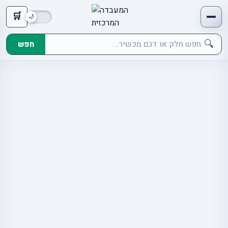
🛒
🔍
חפש