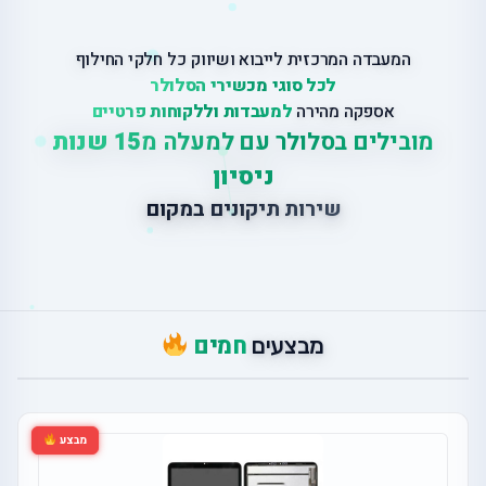
המעבדה המרכזית לייבוא ושיווק כל חלקי החילוף
לכל סוגי מכשירי הסלולר
אספקה מהירה
למעבדות וללקוחות פרטיים
מובילים בסלולר עם למעלה מ
15 שנות
ניסיון
ש
י
ר
ו
ת
ת
י
ק
ו
נ
י
ם
ב
מ
ק
ו
ם
חמים
מבצעים
מבצע