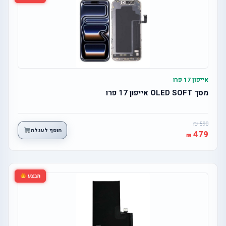
אייפון 17 פרו
מסך OLED SOFT אייפון 17 פרו
590
הוסף לעגלה
479
מבצע