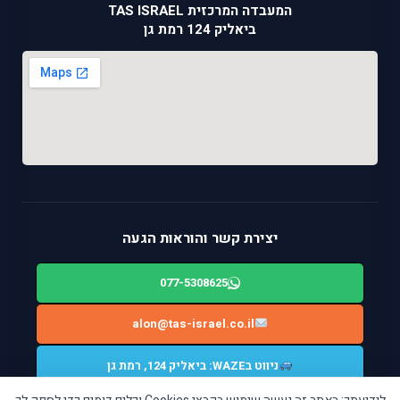
המעבדה המרכזית TAS ISRAEL
ביאליק 124 רמת גן
יצירת קשר והוראות הגעה
077-5308625
alon@tas-israel.co.il
ניווט בWAZE: ביאליק 124, רמת גן