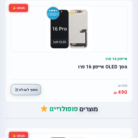
מבצע
אייפון 16 פרו
מסך OLED אייפון 16 פרו
590
הוסף לעגלה
490
פופולריים
מוצרים
מבצע