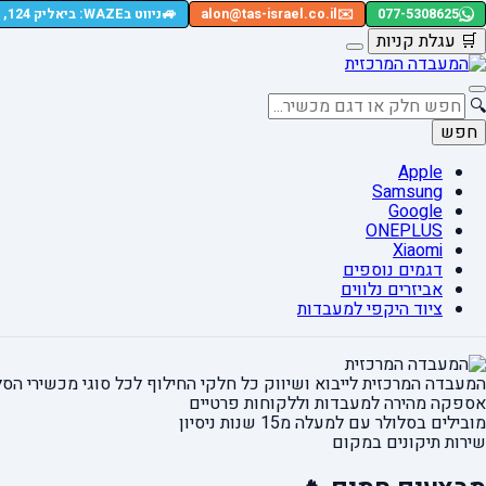
🚙
077-5308625
✉️
alon@tas-israel.co.il
ניווט בWAZE: ביאליק 124, רמת גן
🛒
עגלת קניות
🔍
חפש
Apple
Samsung
Google
ONEPLUS
Xiaomi
דגמים נוספים
אביזרים נלווים
ציוד היקפי למעבדות
המעבדה המרכזית לייבוא ושיווק כל חלקי החילוף
לכל סוגי מכשירי הסל
אספקה מהירה
למעבדות וללקוחות פרטיים
מובילים בסלולר עם למעלה מ15 שנות ניסיון
שירות תיקונים במקום