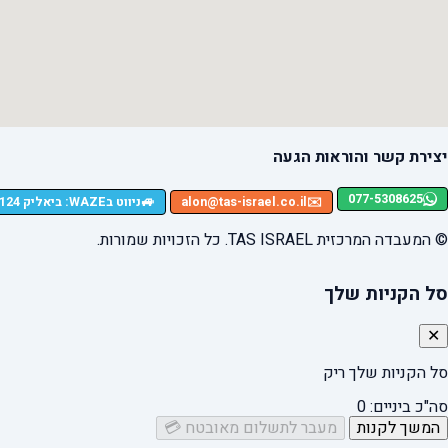
יצירת קשר והוראות הגעה
077-5308625
🚙
✉️
alon@tas-israel.co.il
ניווט בWAZE: ביאליק 124, רמת גן
© המעבדה המרכזית TAS ISRAEL. כל הזכויות שמורות.
סל הקניות שלך
✕
סל הקניות שלך ריק
סה"כ ביניים:
0
המשך לקנות
מעבר לתשלום מאובטח 💳