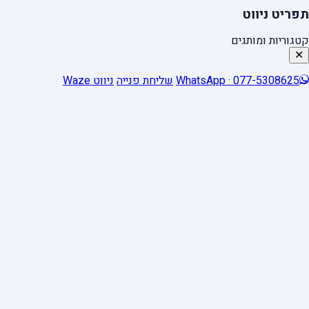
תפריט ניווט
קטגוריות ומותגים
✕
WhatsApp · 077-5308625
שליחת פנייה
ניווט Waze