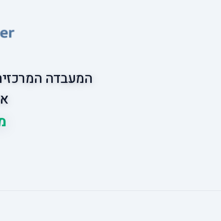
המעבדה המרכזית 
אס
מובי