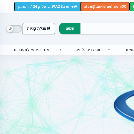
🚙
✉️
alon@tas-israel.co.il
ניווט בWAZE: ביאליק 124, רמת גן
חפש
🛒
עגלת קניות
ספים
אביזרים נלווים
ציוד היקפי למעבדות