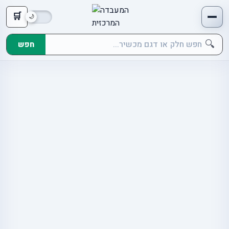
🛒
🔍
חפש