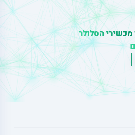
 מכשירי הסלולר
ם
ס