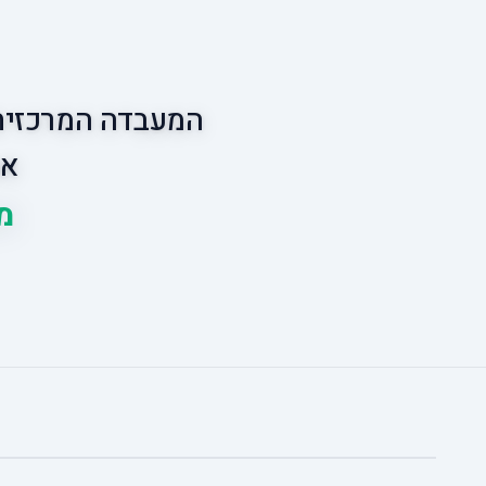
המעבדה המרכזית 
אס
מ
ו
ב