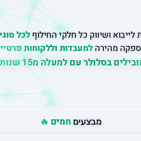
לייבוא ושיווק כל חלקי החילוף
לכל סוגי
פקה מהירה
למעבדות וללקוחות פרטיי
י
ל
י
ם
ב
ס
ל
ו
ל
ר
ע
ם
ל
מ
ע
ל
ה
מ
5
1
ש
נ
ו
ת
נ
י
חמים 🔥
מבצעים