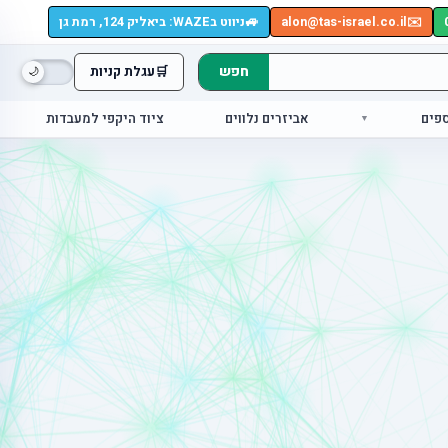
🚙
✉️
alon@tas-israel.co.il
ניווט בWAZE: ביאליק 124, רמת גן
חפש
🛒
עגלת קניות
ספים
אביזרים נלווים
ציוד היקפי למעבדות