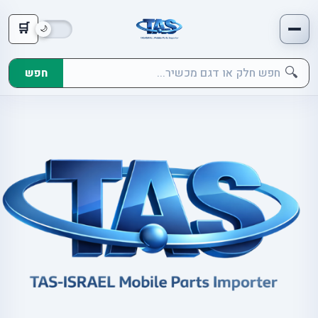
🛒
🔍
חפש