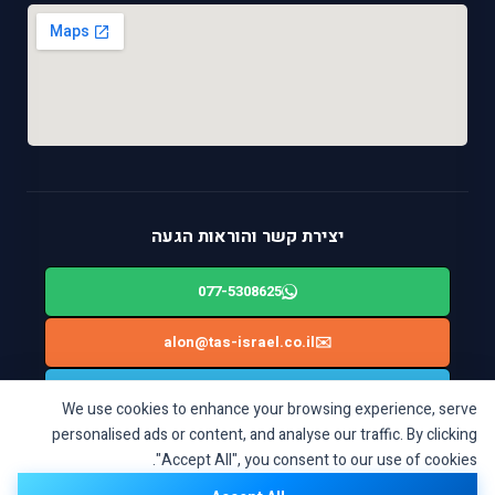
יצירת קשר והוראות הגעה
077-5308625
alon@tas-israel.co.il
✉️
🚙
ניווט בWAZE: ביאליק 124, רמת גן
We use cookies to enhance your browsing experience, serve
personalised ads or content, and analyse our traffic. By clicking
"Accept All", you consent to our use of cookies.