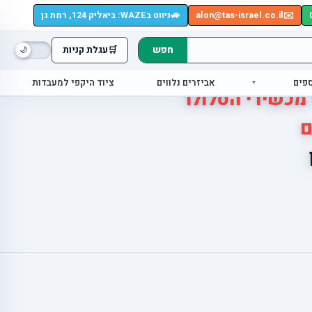
🚙
✉️
alon@tas-israel.co.il
ניווט בWAZE: ביאליק 124, רמת גן
חפש
🛒
עגלת קניות
ספים
אביזרים נלווים
ציוד היקפי למעבדות
 מכשירי הסלולר
ם