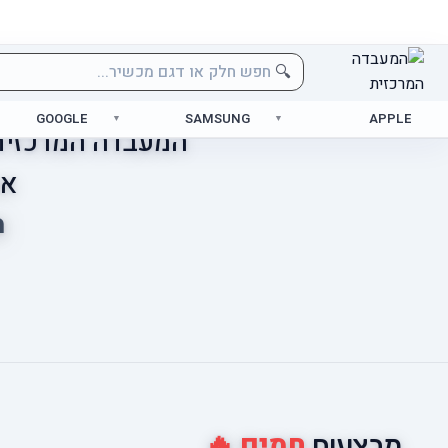
🔍
GOOGLE
SAMSUNG
APPLE
המעבדה המרכזית 
אס
מ
חמים 🔥
מבצעים