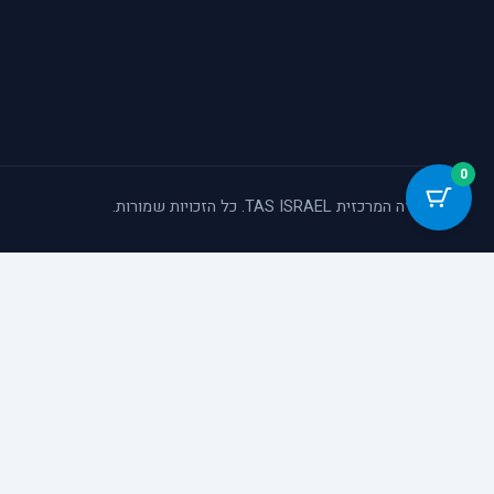
0
© המעבדה המרכזית TAS ISRAEL. כל הזכויות שמורות.
כלי נגישות
הגדל טקסט
הקטן טקסט
גווני אפור
ניגודיות גבוהה
הדגשת קישורים
פונט קריא
סמן גדול