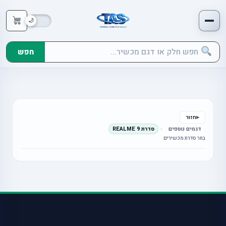
חפש
חזור
דגמים נוספים
סדרת REALME 9
בחר סדרת מכשירים