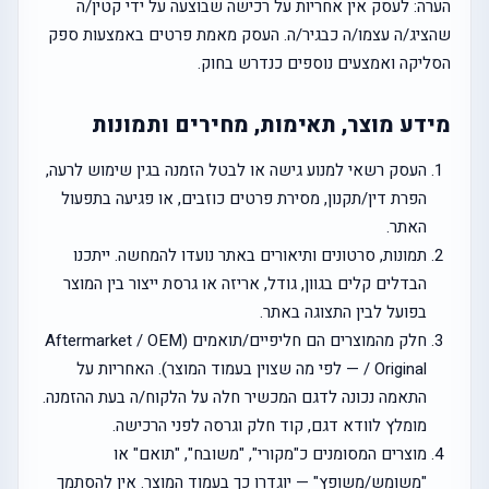
הערה: לעסק אין אחריות על רכישה שבוצעה על ידי קטין/ה
שהציג/ה עצמו/ה כבגיר/ה. העסק מאמת פרטים באמצעות ספק
הסליקה ואמצעים נוספים כנדרש בחוק.
מידע מוצר, תאימות, מחירים ותמונות
העסק רשאי למנוע גישה או לבטל הזמנה בגין שימוש לרעה,
הפרת דין/תקנון, מסירת פרטים כוזבים, או פגיעה בתפעול
האתר.
תמונות, סרטונים ותיאורים באתר נועדו להמחשה. ייתכנו
הבדלים קלים בגוון, גודל, אריזה או גרסת ייצור בין המוצר
בפועל לבין התצוגה באתר.
חלק מהמוצרים הם חליפיים/תואמים (Aftermarket / OEM
/ Original — לפי מה שצוין בעמוד המוצר). האחריות על
התאמה נכונה לדגם המכשיר חלה על הלקוח/ה בעת ההזמנה.
מומלץ לוודא דגם, קוד חלק וגרסה לפני הרכישה.
מוצרים המסומנים כ"מקורי", "משובח", "תואם" או
"משומש/משופץ" — יוגדרו כך בעמוד המוצר. אין להסתמך