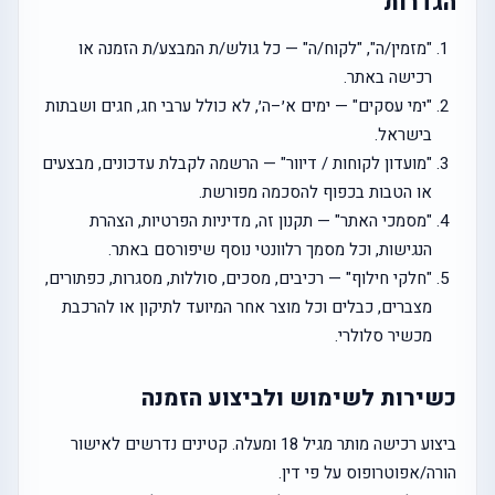
הגדרות
"מזמין/ה", "לקוח/ה" — כל גולש/ת המבצע/ת הזמנה או
רכישה באתר.
"ימי עסקים" — ימים א׳–ה׳, לא כולל ערבי חג, חגים ושבתות
בישראל.
"מועדון לקוחות / דיוור" — הרשמה לקבלת עדכונים, מבצעים
או הטבות בכפוף להסכמה מפורשת.
"מסמכי האתר" — תקנון זה, מדיניות הפרטיות, הצהרת
הנגישות, וכל מסמך רלוונטי נוסף שיפורסם באתר.
"חלקי חילוף" — רכיבים, מסכים, סוללות, מסגרות, כפתורים,
מצברים, כבלים וכל מוצר אחר המיועד לתיקון או להרכבת
מכשיר סלולרי.
כשירות לשימוש ולביצוע הזמנה
ביצוע רכישה מותר מגיל 18 ומעלה. קטינים נדרשים לאישור
הורה/אפוטרופוס על פי דין.