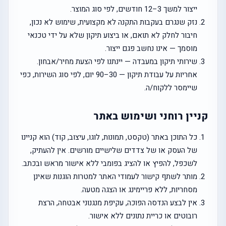
ייצור למשך 3–12 חודשים, לפי סוג המוצר.
נזק שנגרם בעקבות התקנה לא מקצועית, שימוש לא נכון,
חיבור לחלק לא תואם, או ביצוע תיקון שלא על ידי טכנאי
מוסמך — אינו נחשב פגם ייצור.
שירותי תיקון במעבדה — יינתנו לפי הצעת מחיר/אבחון.
אחריות על עבודת תיקון — 30–90 יום, לפי סוג השירות, כפי
שיימסר ללקוח/ה.
קניין רוחני ושימוש באתר
כל התוכן באתר (טקסט, תמונות, לוגו, עיצוב, קוד) הוא קניינו
של העסק או של צדדים שלישיים מורשים. אין להעתיק,
לשכפל, להפיץ או להציג בפומבי ללא אישור מראש ובכתב.
מותר לשתף קישור לעמודי האתר למטרות הוגנות שאינן
מסחריות, ללא פריימינג או הצגה מטעה.
אין לבצע הנדסה הפוכה, עקיפת מנגנוני אבטחה, הרצת
רובוטים או כריית נתונים ללא אישור.