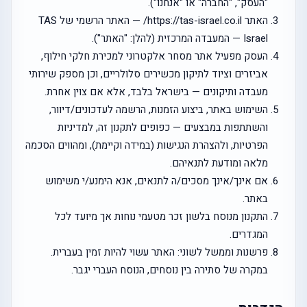
"העסק", "החברה" או "אנחנו").
האתר https://tas-israel.co.il/ — האתר הרשמי של TAS
Israel — המעבדה המרכזית (להלן: "האתר").
העסק מפעיל אתר מסחר אלקטרוני למכירת חלקי חילוף,
אביזרים וציוד לתיקון מכשירים סלולריים, וכן מספק שירותי
מעבדה ותיקונים — בישראל בלבד, אלא אם צוין אחרת.
השימוש באתר, ביצוע הזמנות, הרשמה לעדכונים/דיוור,
והשתתפות במבצעים — כפופים לתקנון זה, למדיניות
הפרטיות, ולהצהרת הנגישות (במידה וקיימת), ומהווים הסכמה
מלאה ומודעת לתנאיהם.
אם אינך/אינך מסכים/ה לתנאים, אנא הימנע/י משימוש
באתר.
התקנון מנוסח בלשון זכר מטעמי נוחות אך מיועד לכל
המגדרים.
פרשנות וממשל לשוני: האתר עשוי להיות זמין בעברית.
במקרה של סתירה בין נוסחים, הנוסח העברי יגבר.