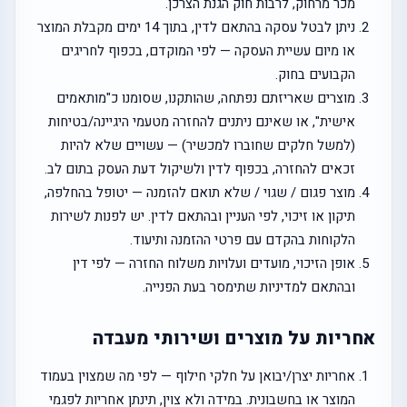
מכר מרחוק, לרבות חוק הגנת הצרכן.
ניתן לבטל עסקה בהתאם לדין, בתוך 14 ימים מקבלת המוצר
או מיום עשיית העסקה — לפי המוקדם, בכפוף לחריגים
הקבועים בחוק.
מוצרים שאריזתם נפתחה, שהותקנו, שסומנו כ"מותאמים
אישית", או שאינם ניתנים להחזרה מטעמי היגיינה/בטיחות
(למשל חלקים שחוברו למכשיר) — עשויים שלא להיות
זכאים להחזרה, בכפוף לדין ולשיקול דעת העסק בתום לב.
מוצר פגום / שגוי / שלא תואם להזמנה — יטופל בהחלפה,
תיקון או זיכוי, לפי העניין ובהתאם לדין. יש לפנות לשירות
הלקוחות בהקדם עם פרטי ההזמנה ותיעוד.
אופן הזיכוי, מועדים ועלויות משלוח החזרה — לפי דין
ובהתאם למדיניות שתימסר בעת הפנייה.
אחריות על מוצרים ושירותי מעבדה
אחריות יצרן/יבואן על חלקי חילוף — לפי מה שמצוין בעמוד
המוצר או בחשבונית. במידה ולא צוין, תינתן אחריות לפגמי