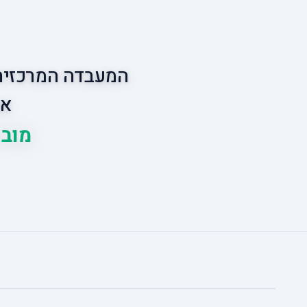
המעבדה המרכזית 
אס
מוביל