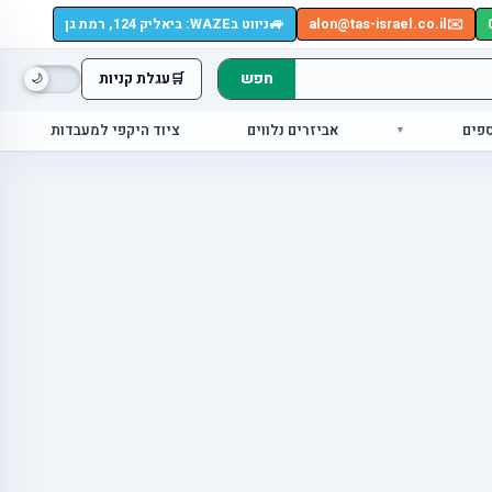
🚙
✉️
alon@tas-israel.co.il
ניווט בWAZE: ביאליק 124, רמת גן
חפש
🛒
עגלת קניות
ספים
אביזרים נלווים
ציוד היקפי למעבדות