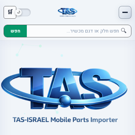
🛒
🔍
חפש