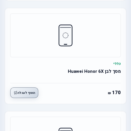
כללי
מסך לבן Huawei Honor 6X
170
🛒
הוסף לעגלה