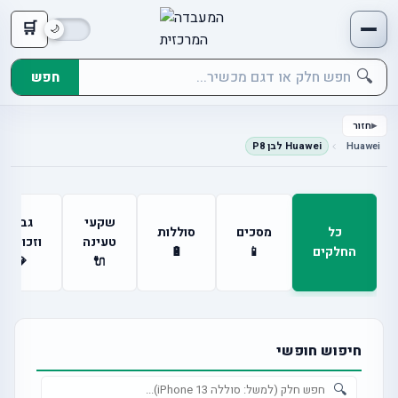
🛒
🔍
חפש
חזור
Huawei
Huawei לבן P8
שקעי
גבים
כל
מסכים
סוללות
טעינה
וזכוכיות
החלקים
📱
🔋
💎
🔌
חיפוש חופשי
🔍