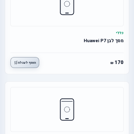
כללי
מסך לבן Huawei P7
170
🛒
הוסף לעגלה