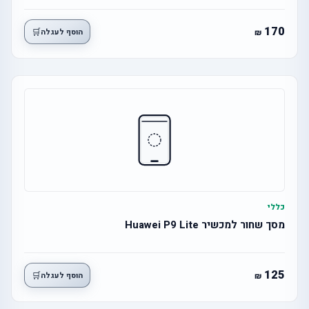
170
🛒
הוסף לעגלה
כללי
מסך שחור למכשיר Huawei P9 Lite
125
🛒
הוסף לעגלה