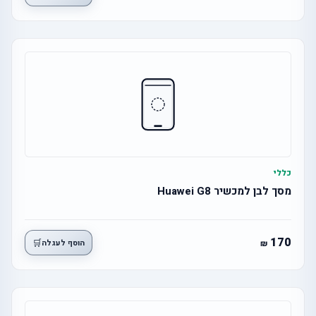
כללי
מסך לבן למכשיר Huawei G8
170
🛒
הוסף לעגלה