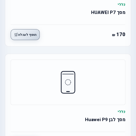
כללי
מסך HUAWEI P7
170
🛒
הוסף לעגלה
כללי
מסך לבן Huawei P9