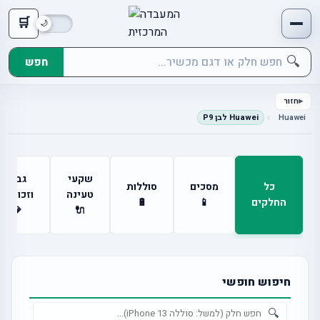
🛒
🔍
חפש
חזור
Huawei
Huawei לבן P9
שקעי
גבים
כל
מסכים
סוללות
טעינה
וזכוכיות
החלקים
📱
🔋
💎
🔌
חיפוש חופשי
🔍