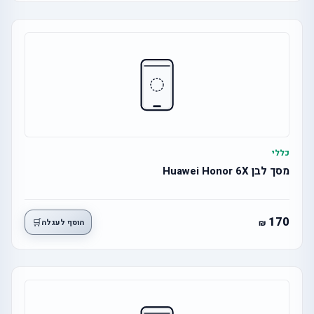
כללי
מסך לבן Huawei Honor 6X
170
🛒
הוסף לעגלה