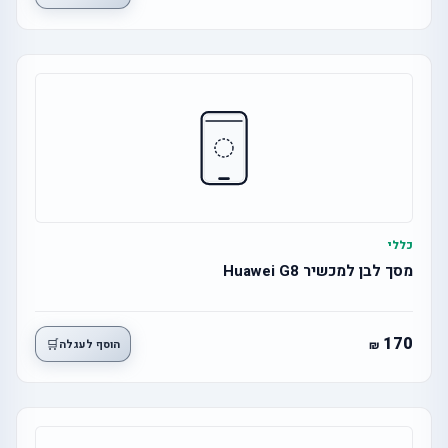
כללי
מסך לבן למכשיר Huawei G8
170
🛒
הוסף לעגלה