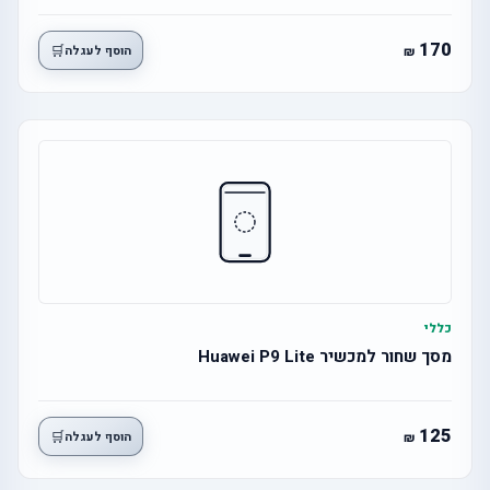
170
🛒
הוסף לעגלה
כללי
מסך שחור למכשיר Huawei P9 Lite
125
🛒
הוסף לעגלה