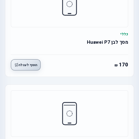
כללי
מסך לבן Huawei P7
170
🛒
הוסף לעגלה