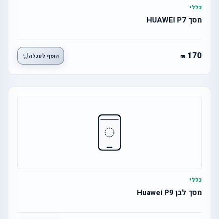
כללי
מסך HUAWEI P7
170
🛒
הוסף לעגלה
כללי
מסך לבן Huawei P9