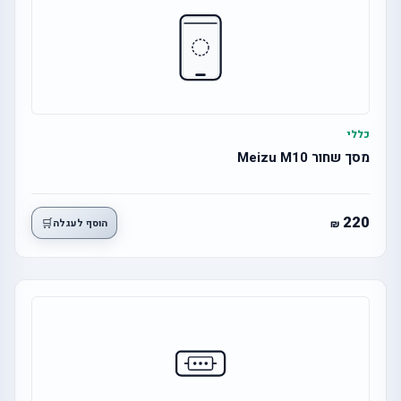
כללי
מסך שחור Meizu M10
220
🛒
הוסף לעגלה