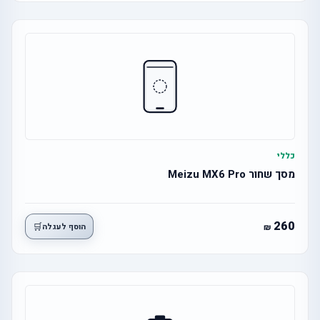
כללי
מסך שחור Meizu MX6 Pro
260
🛒
הוסף לעגלה