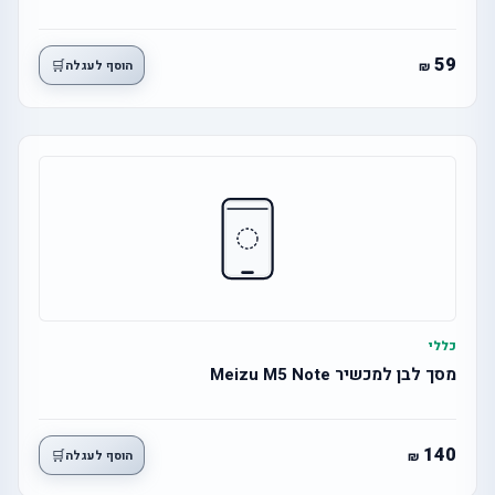
59
🛒
הוסף לעגלה
כללי
מסך לבן למכשיר Meizu M5 Note
140
🛒
הוסף לעגלה