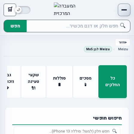
🛒
🔍
חפש
חזור
Meizu
Meizu לבן Mx5
שקעי
גבים
כל
מסכים
סוללות
טעינה
וזכוכיות
החלקים
📱
🔋
💎
🔌
חיפוש חופשי
🔍