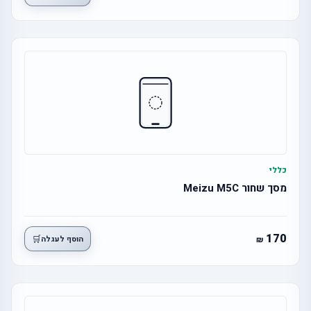
כללי
מסך שחור Meizu M5C
170
🛒
הוסף לעגלה