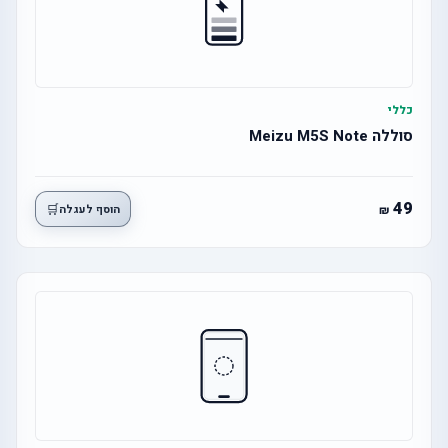
כללי
סוללה Meizu M5S Note
49
🛒
הוסף לעגלה