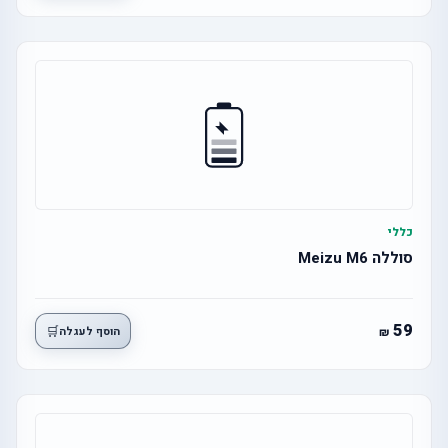
כללי
סוללה Meizu M6
59
🛒
הוסף לעגלה