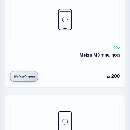
כללי
מסך שחור Meizu M3
200
🛒
הוסף לעגלה