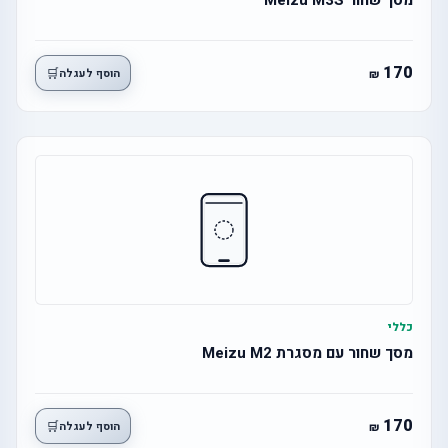
מסך שחור Meizu M3S
170
🛒
הוסף לעגלה
כללי
מסך שחור עם מסגרת Meizu M2
170
🛒
הוסף לעגלה