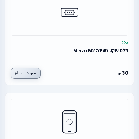
כללי
פלט שקע טעינה Meizu M2
30
🛒
הוסף לעגלה