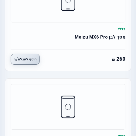
כללי
מסך לבן Meizu MX6 Pro
260
🛒
הוסף לעגלה