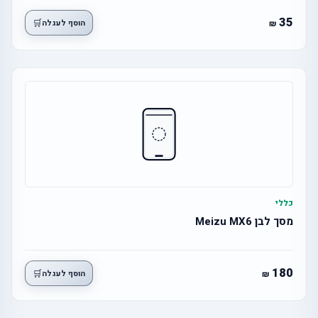
35
🛒
הוסף לעגלה
כללי
מסך לבן Meizu MX6
180
🛒
הוסף לעגלה