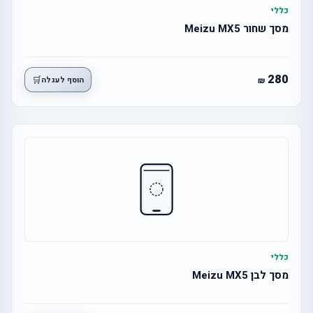
כללי
מסך שחור Meizu MX5
280
🛒
הוסף לעגלה
כללי
מסך לבן Meizu MX5