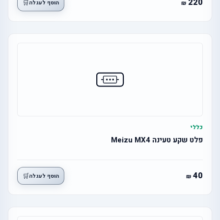
220
🛒
הוסף לעגלה
כללי
פלט שקע טעינה Meizu MX4
40
🛒
הוסף לעגלה