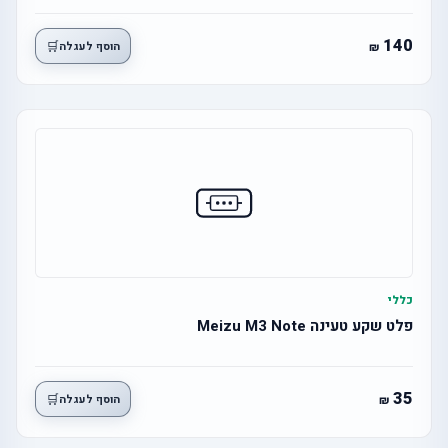
140
🛒
הוסף לעגלה
כללי
פלט שקע טעינה Meizu M3 Note
35
🛒
הוסף לעגלה