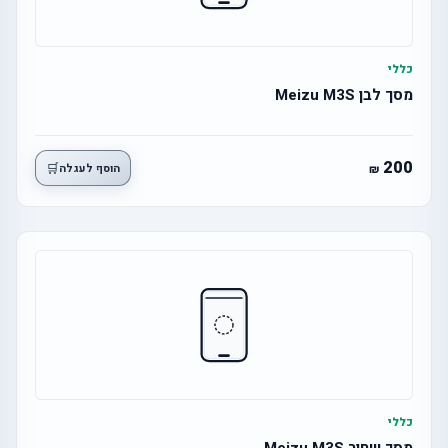
כללי
מסך לבן Meizu M3S
200
🛒
הוסף לעגלה
כללי