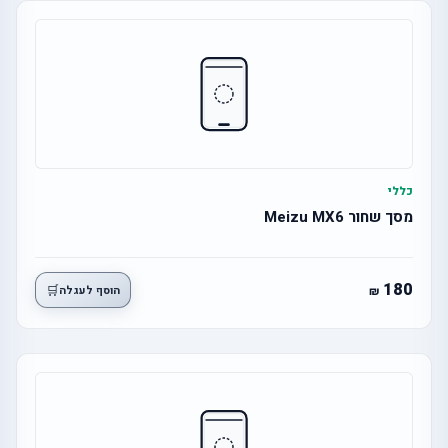
כללי
מסך שחור Meizu MX6
180
🛒
הוסף לעגלה