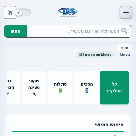
חפש
חזור
Meizu
Meizu עם מסגרת M2
שקעי
גבים
כל
מסכים
סוללות
טעינה
וזכוכיות
החלקים
חיפוש חופשי