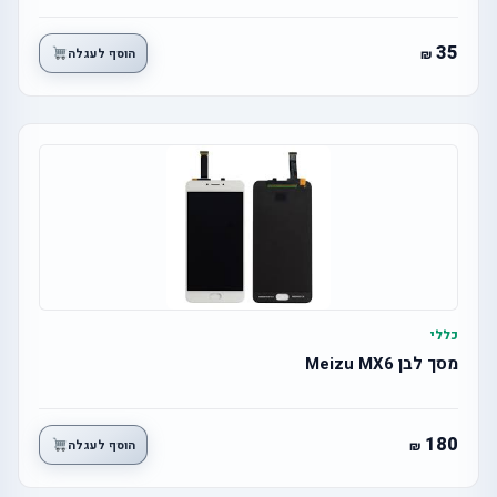
35
הוסף לעגלה
כללי
מסך לבן Meizu MX6
180
הוסף לעגלה