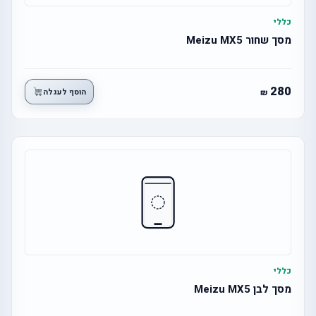
כללי
מסך שחור Meizu MX5
280
הוסף לעגלה
כללי
מסך לבן Meizu MX5