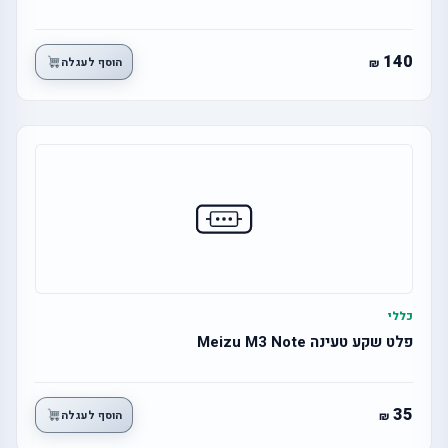
140
הוסף לעגלה
כללי
פלט שקע טעינה Meizu M3 Note
35
הוסף לעגלה