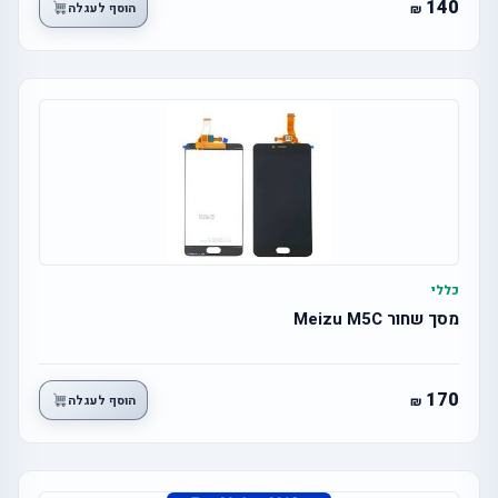
140
הוסף לעגלה
כללי
מסך שחור Meizu M5C
170
הוסף לעגלה