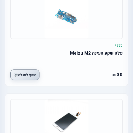
כללי
פלט שקע טעינה Meizu M2
30
הוסף לעגלה