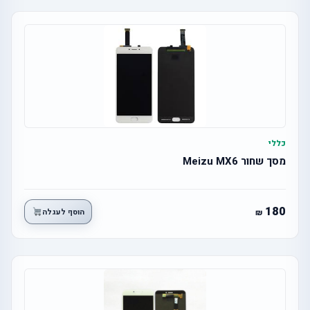
כללי
מסך שחור Meizu MX6
180
הוסף לעגלה