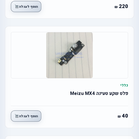
220
הוסף לעגלה
כללי
פלט שקע טעינה Meizu MX4
40
הוסף לעגלה