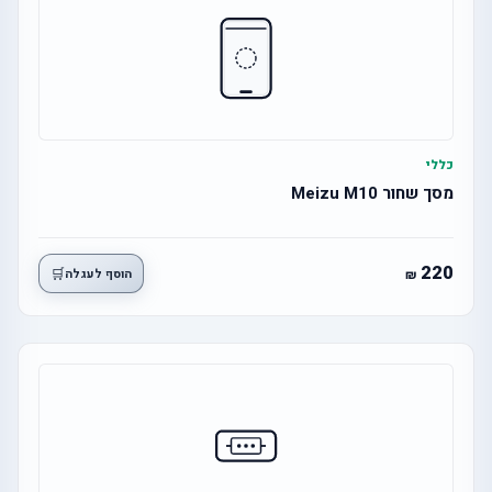
כללי
מסך שחור Meizu M10
220
🛒
הוסף לעגלה