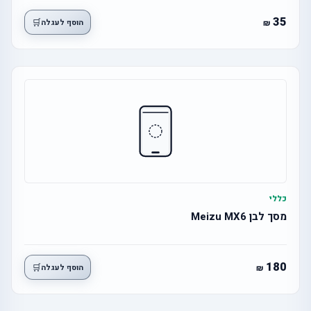
35
🛒
הוסף לעגלה
כללי
מסך לבן Meizu MX6
180
🛒
הוסף לעגלה