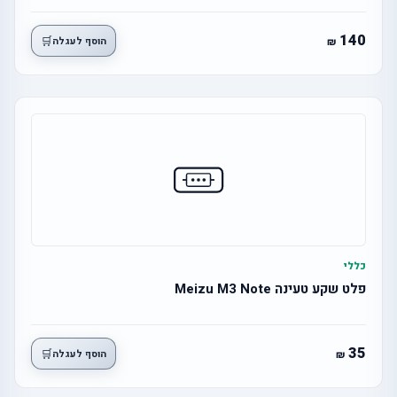
140
🛒
הוסף לעגלה
כללי
פלט שקע טעינה Meizu M3 Note
35
🛒
הוסף לעגלה