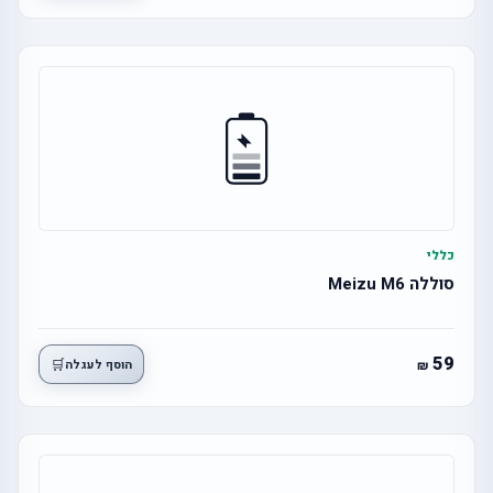
כללי
סוללה Meizu M6
59
🛒
הוסף לעגלה