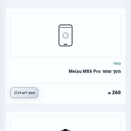
כללי
מסך שחור Meizu MX6 Pro
260
🛒
הוסף לעגלה