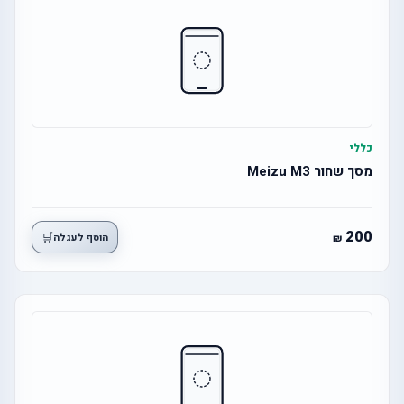
כללי
מסך שחור Meizu M3
200
🛒
הוסף לעגלה