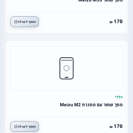
מסך שחור Meizu M3S
170
🛒
הוסף לעגלה
כללי
מסך שחור עם מסגרת Meizu M2
170
🛒
הוסף לעגלה