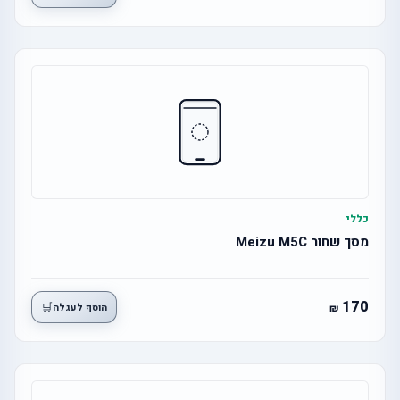
כללי
מסך שחור Meizu M5C
170
🛒
הוסף לעגלה