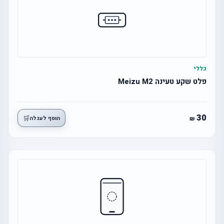
כללי
פלט שקע טעינה Meizu M2
30
🛒
הוסף לעגלה