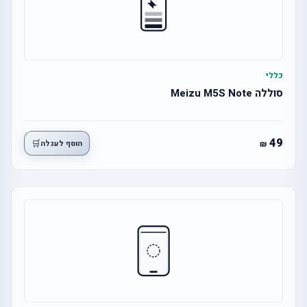
כללי
סוללה Meizu M5S Note
49
🛒
הוסף לעגלה