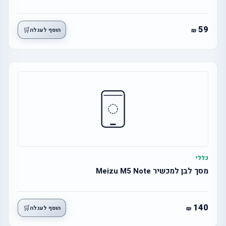
59
🛒
הוסף לעגלה
כללי
מסך לבן למכשיר Meizu M5 Note
140
🛒
הוסף לעגלה