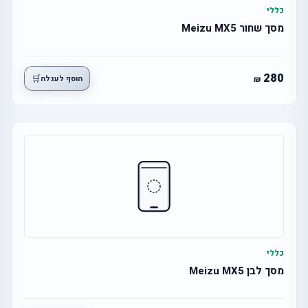
כללי
מסך שחור Meizu MX5
280
🛒
הוסף לעגלה
כללי
מסך לבן Meizu MX5