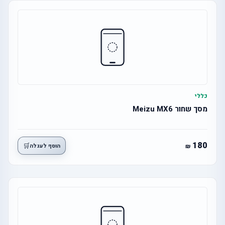
כללי
מסך שחור Meizu MX6
180
🛒
הוסף לעגלה