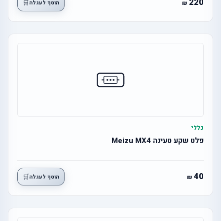
220
🛒
הוסף לעגלה
כללי
פלט שקע טעינה Meizu MX4
40
🛒
הוסף לעגלה