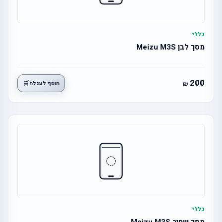
כללי
מסך לבן Meizu M3S
200
🛒
הוסף לעגלה
כללי