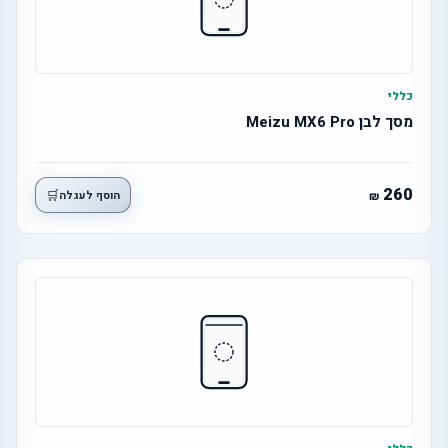
כללי
מסך לבן Meizu MX6 Pro
260
🛒
הוסף לעגלה