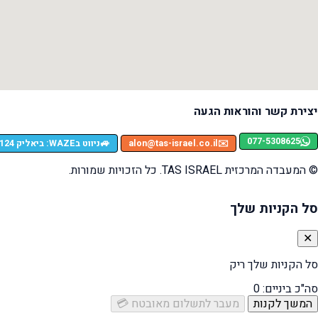
יצירת קשר והוראות הגעה
077-5308625
🚙
✉️
alon@tas-israel.co.il
ניווט בWAZE: ביאליק 124, רמת גן
© המעבדה המרכזית TAS ISRAEL. כל הזכויות שמורות.
סל הקניות שלך
✕
סל הקניות שלך ריק
סה"כ ביניים:
0
המשך לקנות
מעבר לתשלום מאובטח 💳