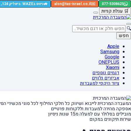
🚙
077-5308625
✉️
alon@tas-israel.co.il
ניווט בWAZE: ביאליק 124, רמת גן
🛒
עגלת קניות
🔍
חפש
Apple
Samsung
Google
ONEPLUS
Xiaomi
דגמים נוספים
אביזרים נלווים
ציוד היקפי למעבדות
המעבדה המרכזית לייבוא ושיווק כל חלקי החילוף
לכל סוגי מכשירי הסל
אספקה מהירה
למעבדות וללקוחות פרטיים
מובילים בסלולר עם למעלה מ15 שנות ניסיון
שירות תיקונים במקום