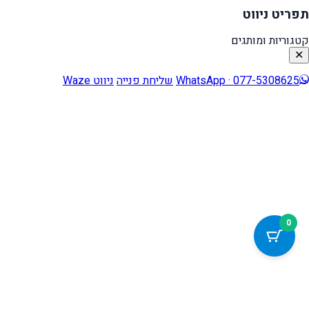
תפריט ניווט
קטגוריות ומותגים
✕
WhatsApp · 077-5308625
שליחת פנייה
ניווט Waze
0
כלי נגישות