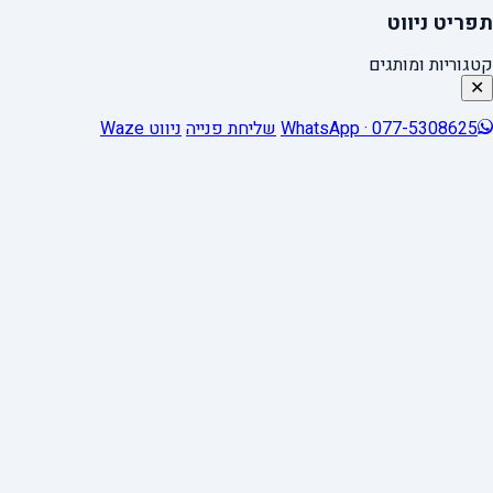
תפריט ניווט
קטגוריות ומותגים
✕
WhatsApp · 077-5308625
שליחת פנייה
ניווט Waze
0
Close cart