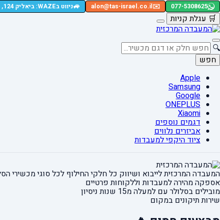
🚙
077-5308625
✉️
alon@tas-israel.co.il
ניווט בWAZE: ביאליק 124, רמת גן
🛒
עגלת קניות
🔍
חפש
Apple
Samsung
Google
ONEPLUS
Xiaomi
דגמים נוספים
אביזרים נלווים
ציוד היקפי למעבדות
המעבדה המרכזית לייבוא ושיווק כל חלקי החילוף
לכל סוגי מכשירי הסל
אספקה מהירה
למעבדות וללקוחות פרטיים
מובילים בסלולר עם למעלה מ15 שנות ניסיון
שירות תיקונים במקום