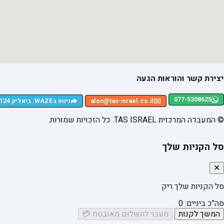
יצירת קשר והוראות הגעה
077-5308625
🚙
✉️
alon@tas-israel.co.il
ניווט בWAZE: ביאליק 124, רמת גן
© המעבדה המרכזית TAS ISRAEL. כל הזכויות שמורות.
סל הקניות שלך
✕
סל הקניות שלך ריק
סה"כ ביניים:
0
המשך לקנות
מעבר לתשלום מאובטח 💳