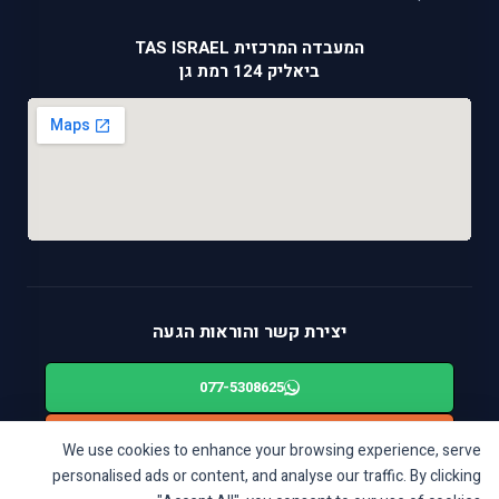
המעבדה המרכזית TAS ISRAEL
ביאליק 124 רמת גן
יצירת קשר והוראות הגעה
077-5308625
alon@tas-israel.co.il
✉️
We use cookies to enhance your browsing experience, serve
personalised ads or content, and analyse our traffic. By clicking
🚙
ניווט בWAZE: ביאליק 124, רמת גן