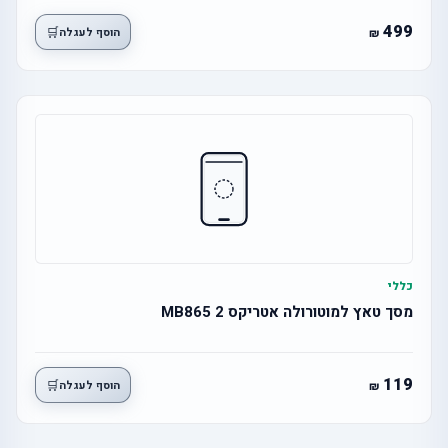
499
🛒
הוסף לעגלה
כללי
מסך טאץ למוטורולה אטריקס 2 MB865
119
🛒
הוסף לעגלה