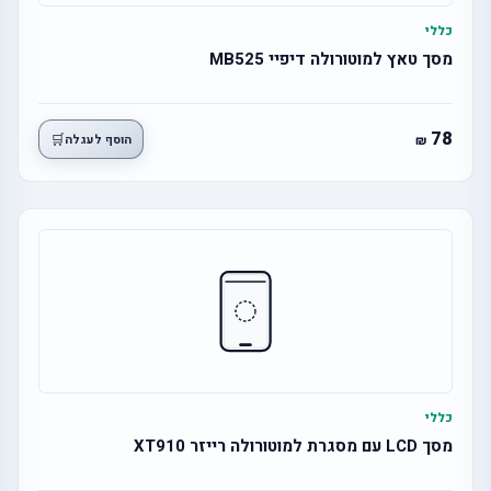
כללי
מסך טאץ למוטורולה דיפיי MB525
78
🛒
הוסף לעגלה
כללי
מסך LCD עם מסגרת למוטורולה רייזר XT910