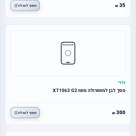
35
🛒
הוסף לעגלה
כללי
מסך לבן למוטורולה מוטו XT1063 G2
300
🛒
הוסף לעגלה