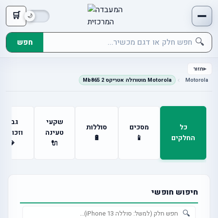
🛒
🔍
חפש
חזור
Motorola
Motorola מוטורולה אטריקס 2 Mb865
שקעי
גבים
כל
מסכים
סוללות
טעינה
וזכוכיות
החלקים
📱
🔋
💎
🔌
חיפוש חופשי
🔍