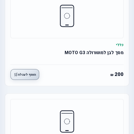
כללי
מסך לבן למוטורולה MOTO G3
200
🛒
הוסף לעגלה