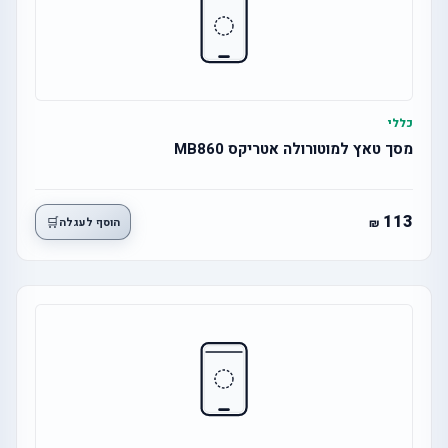
כללי
מסך טאץ למוטורולה אטריקס MB860
113
🛒
הוסף לעגלה