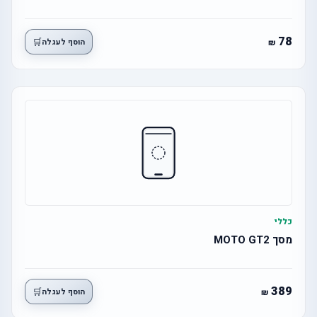
78
🛒
הוסף לעגלה
כללי
מסך MOTO GT2
389
🛒
הוסף לעגלה