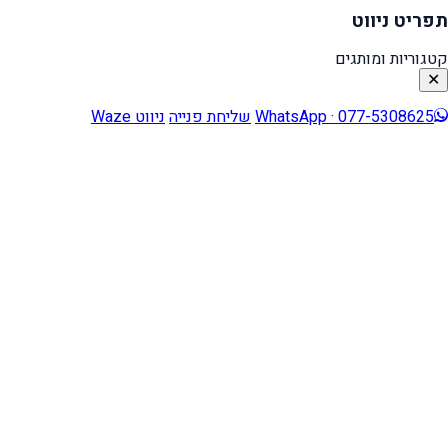
תפריט ניווט
קטגוריות ומותגים
✕
WhatsApp · 077-5308625
שליחת פנייה
ניווט Waze