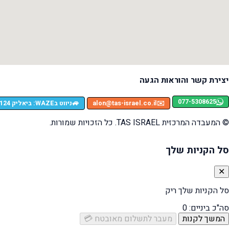
יצירת קשר והוראות הגעה
077-5308625
🚙
✉️
alon@tas-israel.co.il
ניווט בWAZE: ביאליק 124, רמת גן
© המעבדה המרכזית TAS ISRAEL. כל הזכויות שמורות.
סל הקניות שלך
✕
סל הקניות שלך ריק
סה"כ ביניים:
0
המשך לקנות
מעבר לתשלום מאובטח 💳