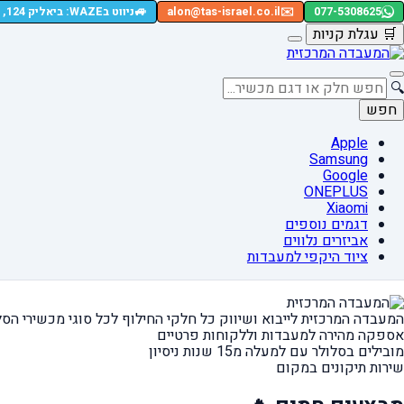
🚙
077-5308625
✉️
alon@tas-israel.co.il
ניווט בWAZE: ביאליק 124, רמת גן
🛒
עגלת קניות
🔍
חפש
Apple
Samsung
Google
ONEPLUS
Xiaomi
דגמים נוספים
אביזרים נלווים
ציוד היקפי למעבדות
המעבדה המרכזית לייבוא ושיווק כל חלקי החילוף
לכל סוגי מכשירי הסל
אספקה מהירה
למעבדות וללקוחות פרטיים
מובילים בסלולר עם למעלה מ15 שנות ניסיון
שירות תיקונים במקום