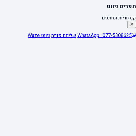
תפריט ניווט
קטגוריות ומותגים
✕
WhatsApp · 077-5308625
שליחת פנייה
ניווט Waze
0
Close cart