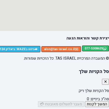
יצירת קשר והוראות הגעה
077-5308625
🚙
✉️
alon@tas-israel.co.il
ניווט בWAZE: ביאליק 124, רמת גן
© המעבדה המרכזית TAS ISRAEL. כל הזכויות שמורות.
סל הקניות שלך
✕
סל הקניות שלך ריק
סה"כ ביניים:
0
המשך לקנות
מעבר לתשלום מאובטח 💳