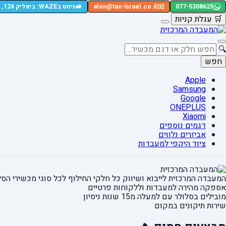
🚙
077-5308625
✉️
alon@tas-israel.co.il
ניווט בWAZE: ביאליק 124, רמת גן
🛒
עגלת קניות
🔍
חפש
Apple
Samsung
Google
ONEPLUS
Xiaomi
דגמים נוספים
אביזרים נלווים
ציוד היקפי למעבדות
המעבדה המרכזית לייבוא ושיווק כל חלקי החילוף
לכל סוגי מכשירי הסל
אספקה מהירה
למעבדות וללקוחות פרטיים
מובילים בסלולר עם למעלה מ15 שנות ניסיון
שירות תיקונים במקום