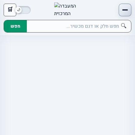
🛒
🔍
חפש