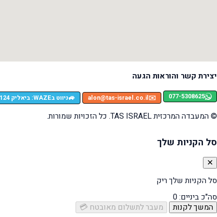
יצירת קשר והוראות הגעה
077-5308625
🚙
✉️
alon@tas-israel.co.il
ניווט בWAZE: ביאליק 124, רמת גן
© המעבדה המרכזית TAS ISRAEL. כל הזכויות שמורות.
סל הקניות שלך
✕
סל הקניות שלך ריק
סה"כ ביניים:
0
המשך לקנות
מעבר לתשלום מאובטח 💳