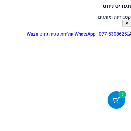
תפריט ניווט
קטגוריות ומותגים
✕
WhatsApp · 077-5308625
שליחת פנייה
ניווט Waze
0
כלי נגישות