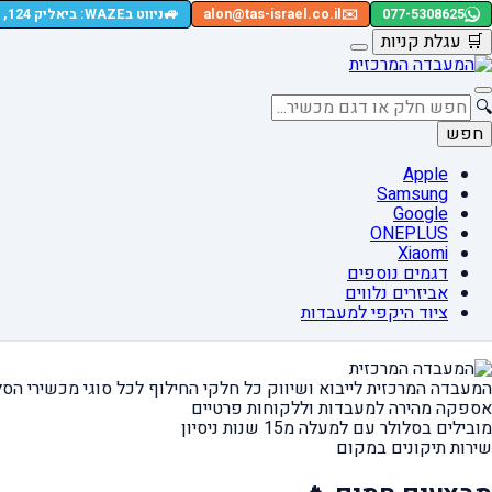
🚙
077-5308625
✉️
alon@tas-israel.co.il
ניווט בWAZE: ביאליק 124, רמת גן
🛒
עגלת קניות
🔍
חפש
Apple
Samsung
Google
ONEPLUS
Xiaomi
דגמים נוספים
אביזרים נלווים
ציוד היקפי למעבדות
המעבדה המרכזית לייבוא ושיווק כל חלקי החילוף
לכל סוגי מכשירי הסל
אספקה מהירה
למעבדות וללקוחות פרטיים
מובילים בסלולר עם למעלה מ15 שנות ניסיון
שירות תיקונים במקום