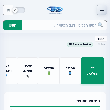
חפש
חזור
Nokia
Nokia מכשיר G20
שקעי
גבים
כל
מסכים
סוללות
טעינה
וזכוכיות
החלקים
חיפוש חופשי