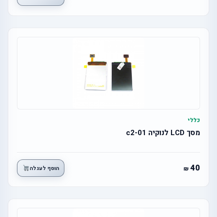
כללי
מסך LCD לנוקיה c2-01
40
הוסף לעגלה