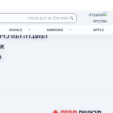
🔍
GOOGLE
SAMSUNG
APPLE
המעבדה המרכזית 
אס
מ
חמים 🔥
מבצעים