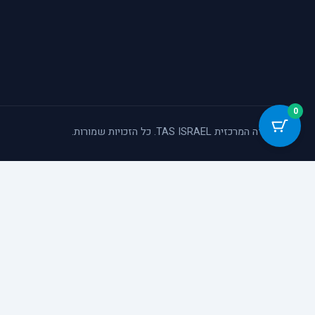
0
© המעבדה המרכזית TAS ISRAEL. כל הזכויות שמורות.
כלי נגישות
הגדל טקסט
הקטן טקסט
גווני אפור
ניגודיות גבוהה
הדגשת קישורים
פונט קריא
סמן גדול