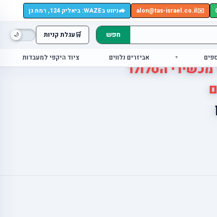
🚙
✉️
alon@tas-israel.co.il
ניווט בWAZE: ביאליק 124, רמת גן
חפש
🛒
עגלת קניות
ספים
אביזרים נלווים
ציוד היקפי למעבדות
 מכשירי הסלולר
ם