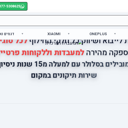
077-5308625
ONEPLUS
XIAOMI
דגמים נו
לייבוא ושיווק כל חלקי החילוף
לכל סוגי
פקה מהירה
למעבדות וללקוחות פרטיי
ובילים בסלולר עם למעלה מ15 שנות ניסיון
שירות תיקונים במקום